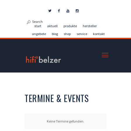
Kontakt
start
aktuell
produkte
hersteller
angebote
blog
shop
service
kontakt
TERMINE & EVENTS
Keine Termine gefunden.