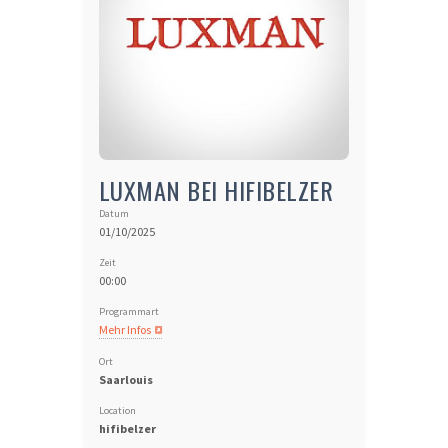
LUXMAN BEI HIFIBELZER
Datum
01/10/2025
Zeit
00:00
Programmart
Mehr Infos
Ort
Saarlouis
Location
hifibelzer