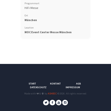
Programmart
HiFi-Messe
Ort
München
Location
MOC Event Center Messe München
START
KONTAKT
AGB
DATENSCHUTZ
IMPRESSUM
Made with ❤️ & 🧠 by
ASHDCC
© 2026. All rights reserved.