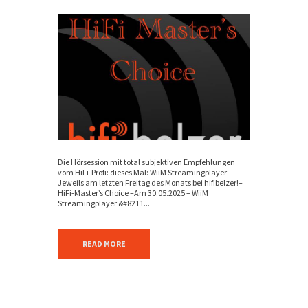
Die Hörsession mit total subjektiven Empfehlungen
vom HiFi-Profi: dieses Mal: WiiM Streamingplayer
Jeweils am letzten Freitag des Monats bei hifibelzer!–
HiFi-Master’s Choice –Am 30.05.2025 – WiiM
Streamingplayer &#8211...
READ MORE