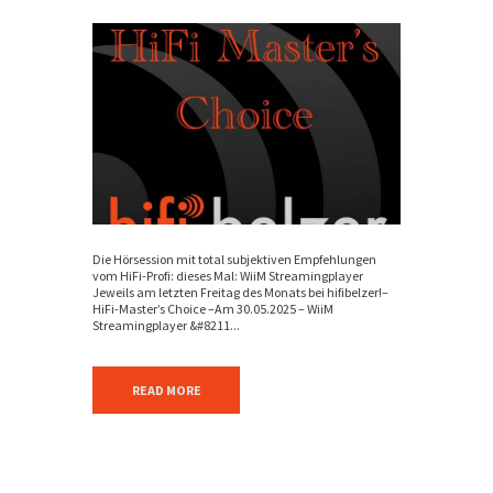
Die Hörsession mit total subjektiven Empfehlungen
vom HiFi-Profi: dieses Mal: WiiM Streamingplayer
Jeweils am letzten Freitag des Monats bei hifibelzer!–
HiFi-Master’s Choice –Am 30.05.2025 – WiiM
Streamingplayer &#8211...
READ MORE